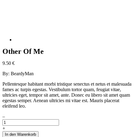
Other Of Me
Shop
Other Of Me
9.50
€
By:
BeardyMan
Pellentesque habitant morbi tristique senectus et netus et malesuada
fames ac turpis egestas. Vestibulum tortor quam, feugiat vitae,
ultricies eget, tempor sit amet, ante. Donec eu libero sit amet quam
egestas semper. Aenean ultricies mi vitae est. Mauris placerat
eleifend leo.
–
+
In den Warenkorb